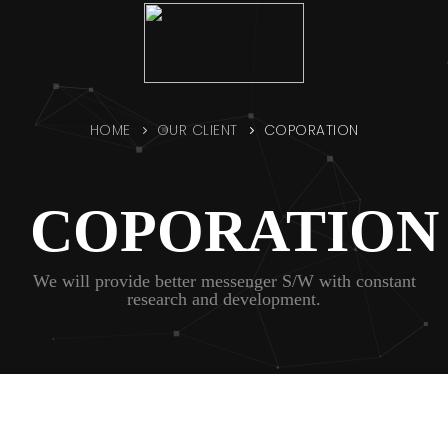
ABOUT ULTARI
PRODUCT
OUR CLIENT
HOME
OUR CLIENT
COPORATION
DOWNLOAD
CUSTOMER CENTER
COPORATION
We will provide better messenger S/W with constant
research and development.