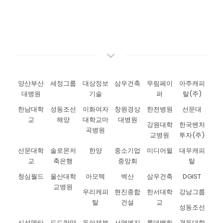
양산부산
세정그룹
대상정보
삼우건축
무림페이
아주캐피
대병원
기술
퍼
탈(주)
한남대학
성동조선
이화여자
창원경상
한전병원
선문대
교
해양
대학교마
대병원
강원대학
한국벤처
곡병원
교병원
투자(주)
선문대학
솔로몬저
한양
중소기업
미디어윌
대우캐피
교
축은행
중앙회
탈
청심월드
울산대학
아모텍
벽산
삼우건축
DGIST
교병원
우리캐피
현진종합
한서대학
강남그룹
탈
건설
교
성동조선
신성델타
도드람양
동아제분
서영엔지
롯데백화
경동대학