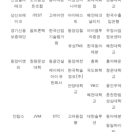
테크
돈조합
니어랑
점
교
상신브레
iTEST
고려아연
아이테스
웨인테크
한국수출
이크
트
널리지
입은행
경기신용
옵트론텍
한국산업
동양강철
아이엠투
우정사업
보증재단
기술평가
자증권
정보센터
원
유성TNS
한국동아
혜천대학
제분
교
동양이엔
창원문성
동광건설
동양계전
총회
흥아해운
피
대학
케이제이
한국학술
국도화학
청운대학
아이 유
정보(주)
교
한회사
안양대학
YIKC
풍인무역
교
혜천대학
춘천한림
교
성심대학
교
인탑스
JVM
STC
고려용접
대한솔루
동아제분
봉
션
동일하이
빌