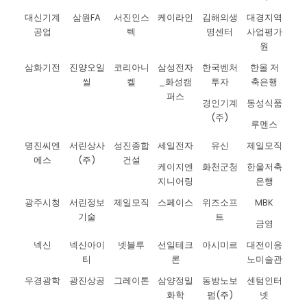
대신기계
삼원FA
서진인스
케이라인
김해의생
대경지역
공업
텍
명센터
사업평가
원
삼화기전
진양오일
코리아니
삼성전자
한국벤처
한올 저
씰
켈
_화성캠
투자
축은행
퍼스
경인기계
동성식품
(주)
루멘스
명진씨엔
서린상사
성진종합
세일전자
유신
제일모직
에스
(주)
건설
케이지엔
화천군청
한울저축
지니어링
은행
광주시청
서린정보
제일모직
스페이스
위즈소프
MBK
기술
트
금영
넥신
넥신아이
넷블루
선일테크
아시미르
대전이응
티
론
노미술관
우경광학
광진상공
그레이톤
삼양정밀
동방노보
센텀인터
화학
펌(주)
넷