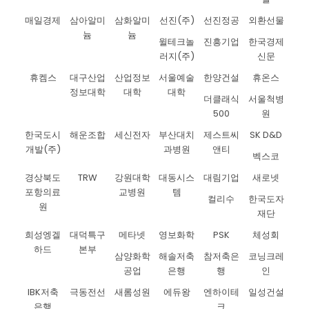
매일경제
삼아알미
삼화알미
선진(주)
선진정공
외환선물
늄
늄
윌테크놀
진흥기업
한국경제
러지(주)
신문
휴켐스
대구산업
산업정보
서울예술
한양건설
휴온스
정보대학
대학
대학
더클래식
서울척병
500
원
한국도시
해운조합
세신전자
부산대치
제스트씨
SK D&D
개발(주)
과병원
앤티
벡스코
경상북도
TRW
강원대학
대동시스
대림기업
새로넷
포항의료
교병원
템
컬리수
한국도자
원
재단
희성엥겔
대덕특구
메타넷
영보화학
PSK
체성회
하드
본부
삼양화학
해솔저축
참저축은
코닝크레
공업
은행
행
인
IBK저축
극동전선
새롬성원
에듀왕
엔하이테
일성건설
은행
크