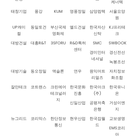
케너텍
태창기업
풍강
KUM
영풍정밀
삼양컴텍
서울요양
원
UP캐미
동일토건
부산국제
엘드건설
한국자산
KJ프리테
컬
영화제
신탁
크
대방건설
대흥R&T
3SFORU
R&D특허
SMC
SWBOOK
센터
경미인터
경신전선
네셔널
녹봉조선
대방기술
동오정밀
액슬론
연우
원익머트
자치정보
리얼즈
화조합
잘만테크
코트랜스
크린에어
한국문화
한국아크
한국유니
테크널러
진흥
(주)
온
지
신일산업
공평저축
거성이엔
은행
지
뉴그리드
코리막스
한단정보
현우산업
한국잡월
교보생명
통신
드
EMS코리
아