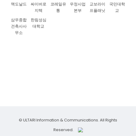
맥도날드
싸이버로
코레일유
우정사업
교보라이
국민대학
지텍
통
본부
프플래닛
교
삼우종합
한림성심
건축사사
대학교
무소
당신도 울타리의 고객이 되어보세요.
© ULTARI Information & Communications. All Rights
Reserved.