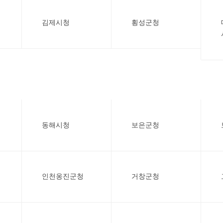
김제시청
횡성군청
동해시청
보은군청
인천옹진군청
거창군청