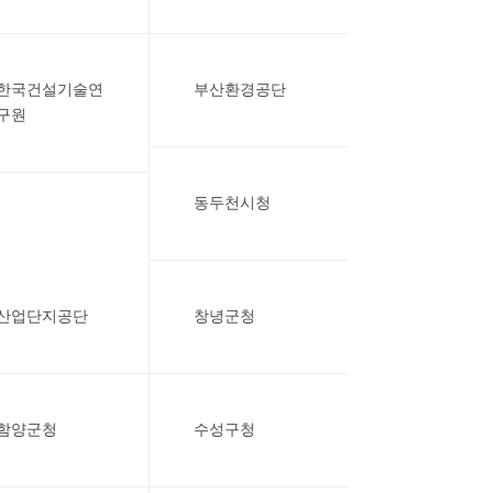
한국건설기술연
부산환경공단
구원
동두천시청
산업단지공단
창녕군청
함양군청
수성구청