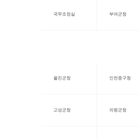
국무조정실
부여군청
울진군청
인천중구청
고성군청
의령군청