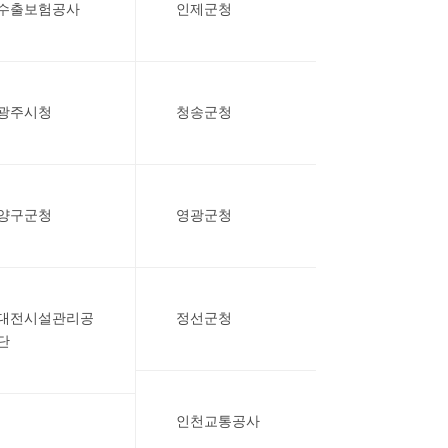
수출보험공사
인제군청
광주시청
청송군청
양구군청
영광군청
대전시설관리공
정선군청
단
인천교통공사