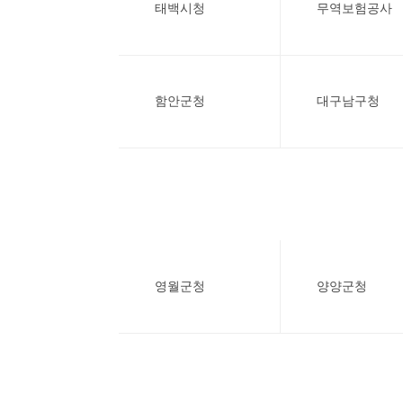
태백시청
무역보험공사
함안군청
대구남구청
영월군청
양양군청