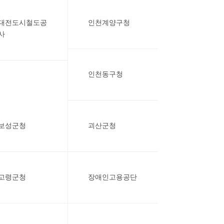
대전도시철도공
인천계양구청
사
인천동구청
보성군청
괴산군청
고령군청
장애인고용공단