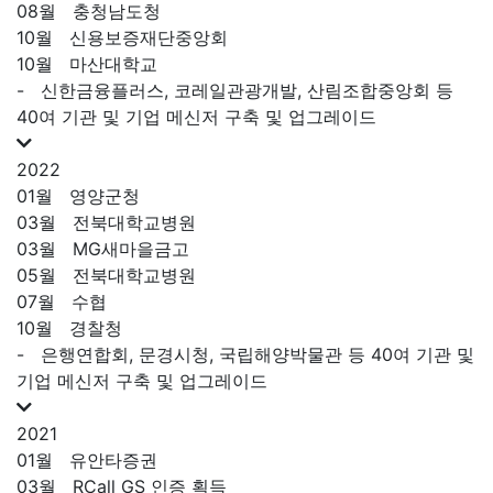
08월
충청남도청
10월
신용보증재단중앙회
10월
마산대학교
-
신한금융플러스, 코레일관광개발, 산림조합중앙회 등
40여 기관 및 기업 메신저 구축 및 업그레이드
2022
01월
영양군청
03월
전북대학교병원
03월
MG새마을금고
05월
전북대학교병원
07월
수협
10월
경찰청
-
은행연합회, 문경시청, 국립해양박물관 등 40여 기관 및
기업 메신저 구축 및 업그레이드
2021
01월
유안타증권
03월
RCall GS 인증 획득